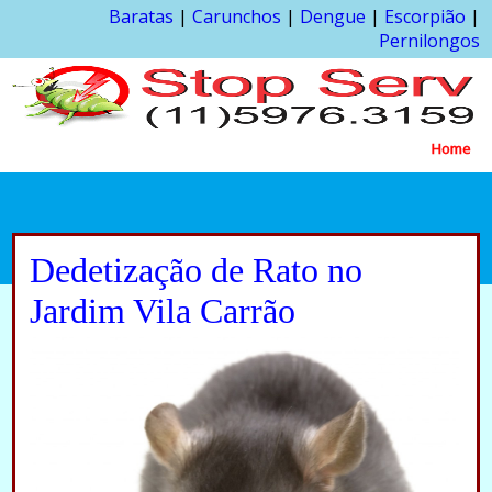
Baratas
|
Carunchos
|
Dengue
|
Escorpião
|
Pernilongos
Home
Dedetização de Rato no
Jardim Vila Carrão