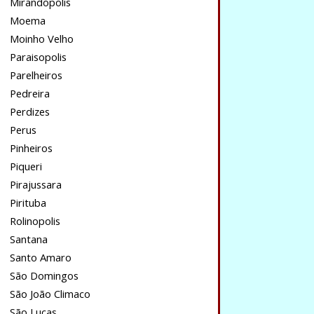
Mirandopolis
Moema
Moinho Velho
Paraisopolis
Parelheiros
Pedreira
Perdizes
Perus
Pinheiros
Piqueri
Pirajussara
Pirituba
Rolinopolis
Santana
Santo Amaro
São Domingos
São João Climaco
São Lucas