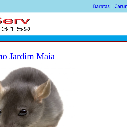
Baratas
|
Caru
no Jardim Maia