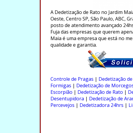
A Dedetização de Rato no Jardim Mai
Oeste, Centro SP, São Paulo, ABC, Gr
posto de atendimento avançado 24hs
Fuja das empresas que querem apenas
Maia é uma empresa que está no mer
qualidade e garantia.
.
Controle de Pragas
|
Dedetização de
Formigas
|
Dedetização de Morcego
Escorpião
|
Dedetização de Rato
|
De
Desentupidora
|
Dedetização de Ara
Percevejos
|
Dedetizadora 24hrs
|
L
.