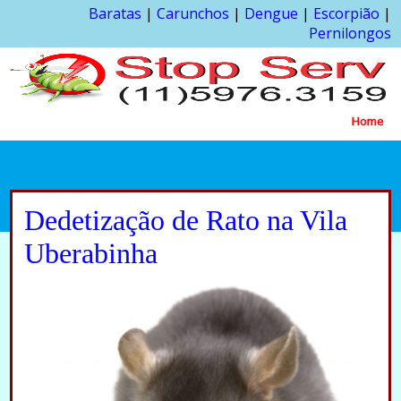
Baratas
|
Carunchos
|
Dengue
|
Escorpião
|
Pernilongos
Home
Dedetização de Rato na Vila
Uberabinha