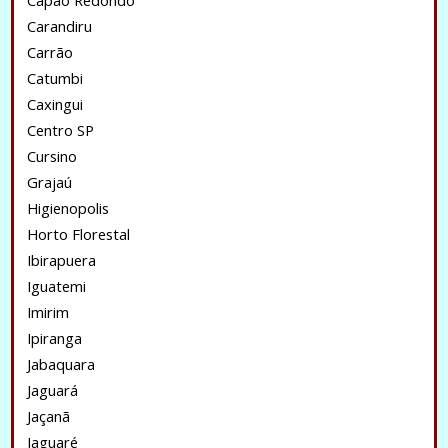
Capão Redondo
Carandiru
Carrão
Catumbi
Caxingui
Centro SP
Cursino
Grajaú
Higienopolis
Horto Florestal
Ibirapuera
Iguatemi
Imirim
Ipiranga
Jabaquara
Jaguará
Jaçanã
Jaguaré